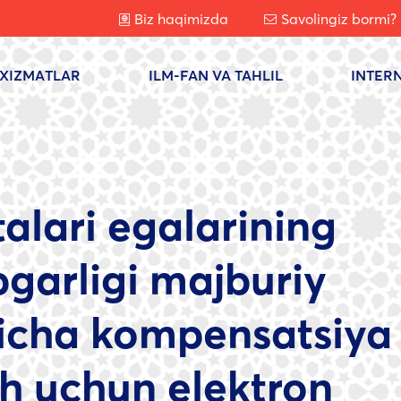
Biz haqimizda
Savolingiz bormi?
XIZMATLAR
ILM-FAN VA TAHLIL
INTER
talari egalarining
bgarligi majburiy
yicha kompensatsiya
ish uchun elektron