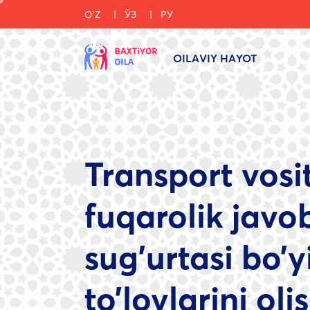
OʻZ
ЎЗ
РУ
OILAVIY HAYOT
Transport vosi
fuqarolik javo
sug’urtasi bo’
to’lovlarini ol