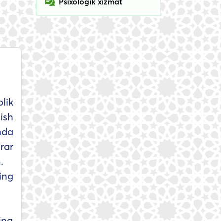
Psixologik xizmat
lik
ish
hda
rar
.
ing
ing