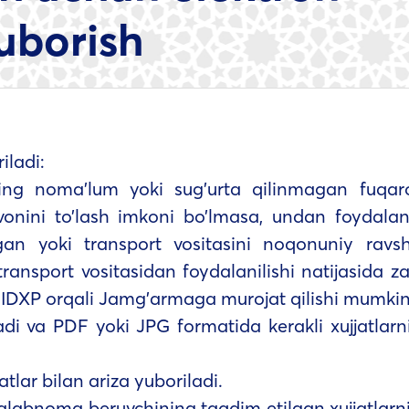
uborish
iladi:
ning noma’lum yoki sug’urta qilinmagan fuqaro
ovonini to’lash imkoni bo’lmasa, undan foydalan
lgan yoki transport vositasini noqonuniy ravs
ansport vositasidan foydalanilishi natijasida za
YaIDXP orqali Jamg’armaga murojat qilishi mumkin
radi va PDF yoki JPG formatida kerakli xujjatlarn
tlar bilan ariza yuboriladi.
talabnoma beruvchining taqdim etilgan xujjatlarn