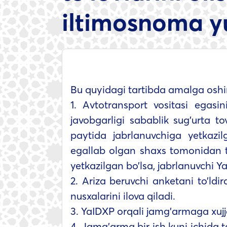
iltimosnoma y
Bu quyidagi tartibda amalga oshir
1. Avtotransport vositasi egasi
javobgarligi sabablik sug’urta t
paytida jabrlanuvchiga yetkazi
egallab olgan shaxs tomonidan tr
yetkazilgan bo’lsa, jabrlanuvchi 
2. Ariza beruvchi anketani to’ldi
nusxalarini ilova qiladi.
3. YaIDXP orqali jamg’armaga xujja
4. Jamg’arma bir ish kuni ichida 