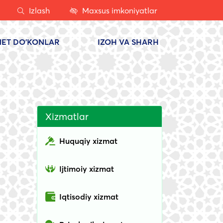
Izlash
Maxsus imkoniyatlar
NET DO'KONLAR
IZOH VA SHARH
Xizmatlar
Huquqiy xizmat
Ijtimoiy xizmat
Iqtisodiy xizmat