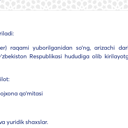
iladi:
er) raqami yuborilganidan so’ng, arizachi dar
’zbekiston Respublikasi hududiga olib kirilayot
lot:
bojxona qo’mitasi
va yuridik shaxslar.