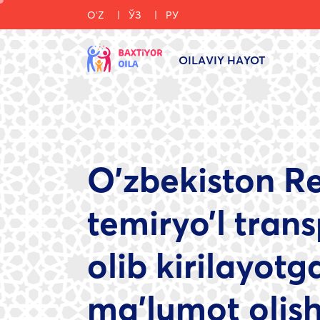
OʻZ
ЎЗ
РУ
OILAVIY HAYOT
O’zbekiston R
temiryo’l trans
olib kirilayot
ma’lumot olis