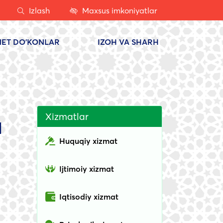
Izlash
Maxsus imkoniyatlar
NET DO'KONLAR
IZOH VA SHARH
a
Xizmatlar
Huquqiy xizmat
Ijtimoiy xizmat
Iqtisodiy xizmat