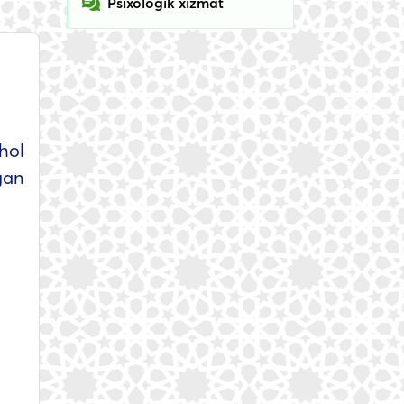
Psixologik xizmat
hol
gan