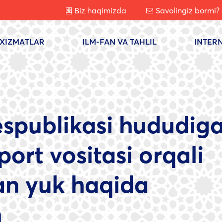
Biz haqimizda
Savolingiz bormi?
XIZMATLAR
ILM-FAN VA TAHLIL
INTER
espublikasi hududig
port vositasi orqali
gan yuk haqida
h