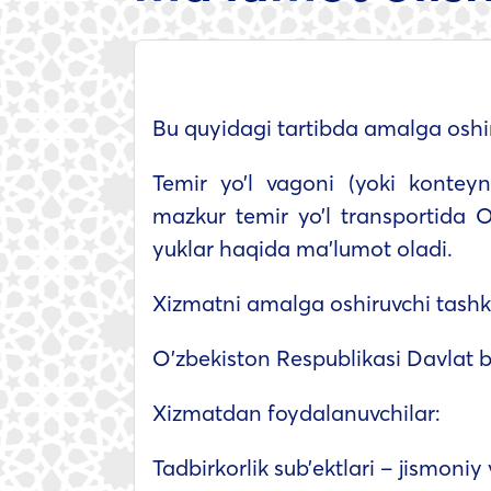
Bu quyidagi tartibda amalga oshir
Temir yo’l vagoni (yoki konteyn
mazkur temir yo’l transportida O
yuklar haqida ma’lumot oladi.
Xizmatni amalga oshiruvchi tashki
O’zbekiston Respublikasi Davlat 
Xizmatdan foydalanuvchilar:
Tadbirkorlik sub’ektlari – jismoniy 