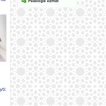
Psixologik xizmat
ti: