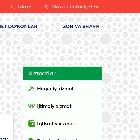
Izlash
Maxsus imkoniyatlar
NET DO'KONLAR
IZOH VA SHARH
Xizmatlar
Huquqiy xizmat
Ijtimoiy xizmat
Iqtisodiy xizmat
har