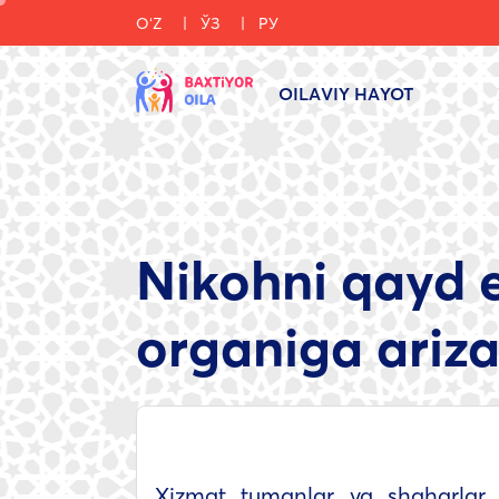
OʻZ
ЎЗ
РУ
OILAVIY HAYOT
Nikohni qayd 
organiga ariza
Xizmat tumanlar va shaharlar 