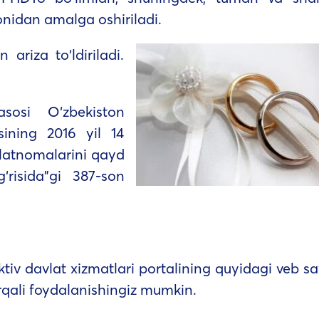
onidan amalga oshiriladi.
ariza to‘ldiriladi.
sosi O‘zbekiston
ining 2016 yil 14
olatnomalarini qayd
g‘risida”gi 387-son
v davlat xizmatlari portalining quyidagi veb say
qali foydalanishingiz mumkin.