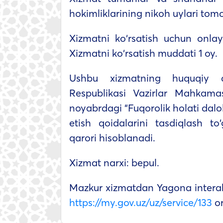
hokimliklarining nikoh uylari tom
Xizmatni ko‘rsatish uchun onlayn 
Xizmatni ko‘rsatish muddati 1 oy.
Ushbu xizmatning huquqiy a
Respublikasi Vazirlar Mahkamas
noyabrdagi “Fuqorolik holati dal
etish qoidalarini tasdiqlash to‘
qarori hisoblanadi.
Xizmat narxi: bepul.
Mazkur xizmatdan Yagona interakti
https://my.gov.uz/uz/service/133
or