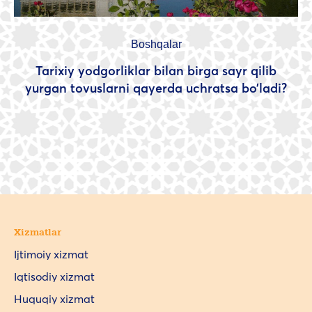
Boshqalar
Tarixiy yodgorliklar bilan birga sayr qilib
yurgan tovuslarni qayerda uchratsa bo’ladi?
Xizmatlar
Ijtimoiy xizmat
Iqtisodiy xizmat
Huquqiy xizmat